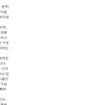
 변주)
 '리듬
체적으로
물리적
 외화
이라고
한 구조
하려는
본적인
니다.
 시각
아닌 입
시됨으
재구성
명확하
기),
실현된