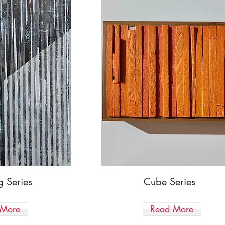
 Series
Cube Series
 More
Read More