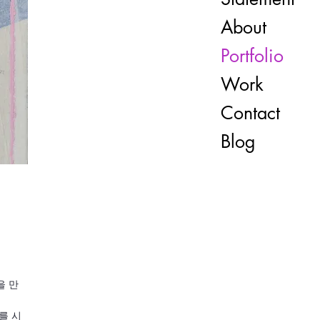
About
Portfolio
Work
Contact
Blog
을 만
를 시