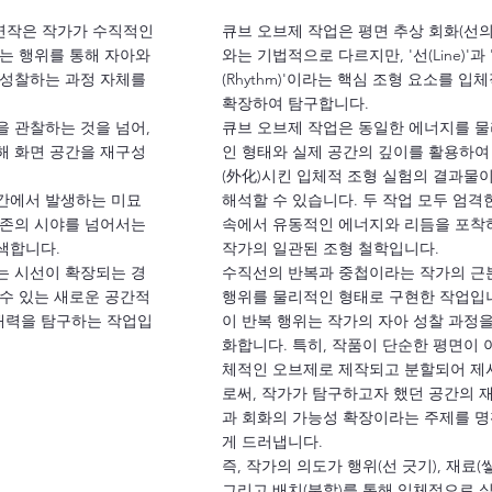
g) 연작은 작가가 수직적인
큐브 오브제 작업은 평면 추상 회화(선의
긋는 행위를 통해 자아와
와는 기법적으로 다르지만, '선(Line)'과
 성찰하는 과정 자체를
(Rhythm)'이라는 핵심 조형 요소를 입
확장하여 탐구합니다.
을 관찰하는 것을 넘어,
큐브 오브제 작업은 동일한 에너지를 
해 화면 공간을 재구성
인 형태와 실제 공간의 깊이를 활용하여
(外化)시킨 입체적 조형 실험의 결과물
간에서 발생하는 미묘
해석할 수 있습니다. 두 작업 모두 엄격
기존의 시야를 넘어서는
속에서 유동적인 에너지와 리듬을 포착
색합니다.
작가의 일관된 조형 철학입니다.
는 시선이 확장되는 경
수직선의 반복과 중첩이라는 작가의 근
 수 있는 새로운 공간적
행위를 물리적인 형태로 구현한 작업입
재력을 탐구하는 작업입
이 반복 행위는 작가의 자아 성찰 과정을
화합니다. 특히, 작품이 단순한 평면이 
체적인 오브제로 제작되고 분할되어 제
로써, 작가가 탐구하고자 했던 공간의 
과 회화의 가능성 확장이라는 주제를 
게 드러냅니다.
즉, 작가의 의도가 행위(선 긋기), 재료(쌓
그리고 배치(분할)를 통해 입체적으로 