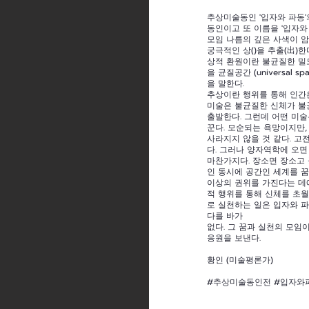
추상미술동인 '입자와 파동'
동인이고 또 이름을 '입자와
모임 나름의 깊은 사색이 암시되
궁극적인 상()을 추출(出)
상적 환원이란 불균질한 밀
을 균질공간 (universal
을 말한다.
추상이란 행위를 통해 인간
미술은 불균질한 신체가 불
출발한다. 그런데 어떤 미술
꾼다. 모순되는 욕망이지만,
사라지지 않을 것 같다. 
다. 그러나 양자역학에 오면
마찬가지다. 장소면 장소고
인 동시에 공간인 세계를 
이상의 권위를 가진다는 데
적 행위를 통해 신체를 초
로 실천하는 일은 입자와 
다를 바가
없다. 그 꿈과 실천의 모임이
응원을 보낸다.
황인 (미술평론가)
#추상미술동인전 #입자와