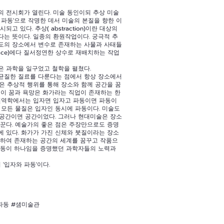
의 전시회가 열린다. 미술 동인이되 추상 미술
 파동'으로 작명한 데서 미술의 본질을 향한 이
고 있다. 추상( abstraction)이란 대상의
한다는 뜻이다. 일종의 환원작업이다. 궁극적 추
도의 장소에서 변수로 존재하는 사물과 사태들
 space)에다 질서정연한 상수로 재배치하는 작업
은 과학을 일구었고 철학을 펼쳤다.
균질한 질료를 다룬다는 점에서 항상 장소에서
은 추상적 행위를 통해 장소와 함께 공간을 꿈
 이 꿈과 욕망은 화가라는 직업이 존재하는 한
고전역학에서는 입자면 입자고 파동이면 파동이
 모든 물질은 입자인 동시에 파동이다. 미술도
 공간이면 공간이었다. 그러나 현대미술은 장소
꿈꾼다. 예술가의 좋은 점은 주장만으로도 증명
에 있다. 화가가 가진 신체와 붓질이라는 장소
월하여 존재하는 공간의 세계를 꿈꾸고 작품으
파동이 하나임을 증명했던 과학자들의 노력과
 '입자와 파동'이다.
파동 #샘미술관