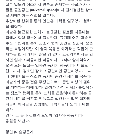
질한 밀도의 장소에서 변수로 존재하는 사물과 사태
들을 균질공간 (universal space)에다 질서정연한 상수
로 재배치하는 작업을 말한다.
추상이란 행위를 통해 인간은 과학을 일구었고 철학
을 펼쳤다.
미술은 불균질한 신체가 불균질한 질료를 다룬다는 
점에서 항상 장소에서 출발한다. 그런데 어떤 미술은 
추상적 행위를 통해 장소와 함께 공간을 꿈꾼다. 모순
되는 욕망이지만, 이 꿈과 욕망은 화가라는 직업이 존
재하는 한 사라지지 않을 것 같다. 고전역학에서는 입
자면 입자고 파동이면 파동이다. 그러나 양자역학에 
오면 모든 물질은 입자인 동시에 파동이다. 미술도 마
찬가지다. 장소면 장소고 공간이면 공간이었다. 그러
나 현대미술은 장소인 동시에 공간인 세계를 꿈꾼다. 
예술가의 좋은 점은 주장만으로도 증명 이상의 권위
를 가진다는 데에 있다. 화가가 가진 신체와 붓질이라
는 장소적 행위를 통해 신체를 초월하여 존재하는 공
간의 세계를 꿈꾸고 작품으로 실천하는 일은 입자와 
파동이 하나임을 증명했던 과학자들의 노력과 다를 
바가
없다. 그 꿈과 실천의 모임이 '입자와 파동'이다.
응원을 보낸다.
황인 (미술평론가)